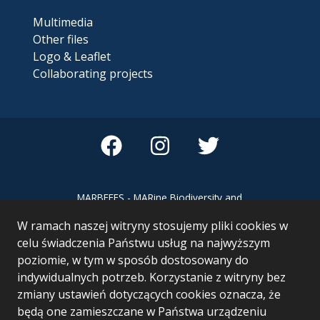
Multimedia
Other files
Logo & Leaflet
Collaborating projects
MARBEFES - MARine Biodiversity and
Ecosystem Functioning leading to
W ramach naszej witryny stosujemy pliki cookies w
Ecosystem Services MARBEFES project
has received funding from the European
celu świadczenia Państwu usług na najwyższym
Union’s Horizon Europe research and
poziomie, w tym w sposób dostosowany do
innovation programme under Grant
indywidualnych potrzeb. Korzystanie z witryny bez
Agreement no 101060937
zmiany ustawień dotyczących cookies oznacza, że
będą one zamieszczane w Państwa urządzeniu