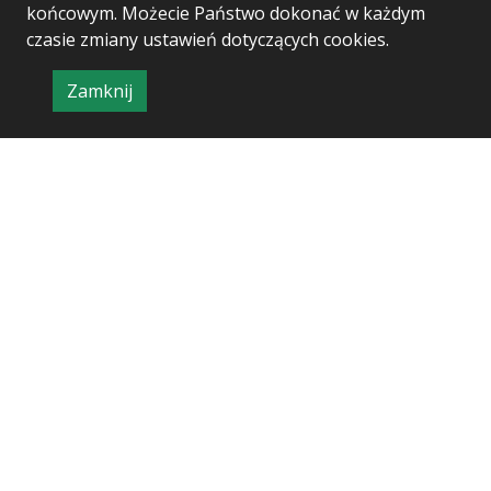
końcowym. Możecie Państwo dokonać w każdym
czasie zmiany ustawień dotyczących cookies.
Zamknij
Project & realization:
Logonet Sp. z o.o.
informację
o
polityce
prywatności