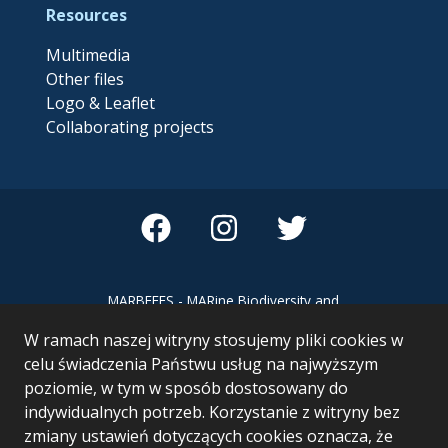
Resources
Multimedia
Other files
Logo & Leaflet
Collaborating projects
MARBEFES - MARine Biodiversity and
Ecosystem Functioning leading to
W ramach naszej witryny stosujemy pliki cookies w
Ecosystem Services MARBEFES project
has received funding from the European
celu świadczenia Państwu usług na najwyższym
Union’s Horizon Europe research and
poziomie, w tym w sposób dostosowany do
innovation programme under Grant
indywidualnych potrzeb. Korzystanie z witryny bez
Agreement no 101060937
zmiany ustawień dotyczących cookies oznacza, że