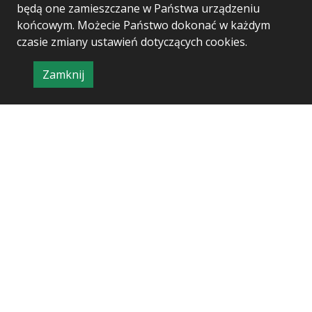
będą one zamieszczane w Państwa urządzeniu
końcowym. Możecie Państwo dokonać w każdym
czasie zmiany ustawień dotyczących cookies.
Zamknij
Project & realization:
Logonet Sp. z o.o.
informację
o
polityce
prywatności