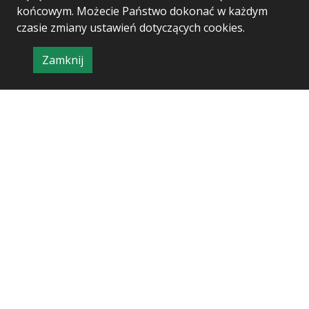
końcowym. Możecie Państwo dokonać w każdym
czasie zmiany ustawień dotyczących cookies.
Zamknij
Project & realization:
Logonet Sp. z o.o.
informację
o
polityce
prywatności