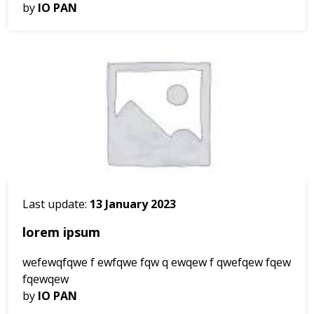
by
IO PAN
Last update:
13 January 2023
lorem ipsum
wefewqfqwe f ewfqwe fqw q ewqew f qwefqew fqew
fqewqew
by
IO PAN