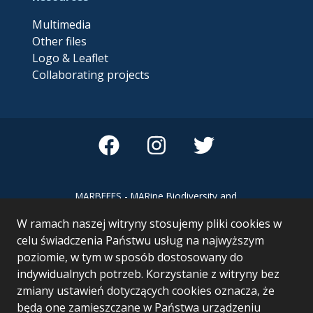
Multimedia
Other files
Logo & Leaflet
Collaborating projects
MARBEFES - MARine Biodiversity and
Ecosystem Functioning leading to
W ramach naszej witryny stosujemy pliki cookies w
Ecosystem Services MARBEFES project
has received funding from the European
celu świadczenia Państwu usług na najwyższym
Union’s Horizon Europe research and
poziomie, w tym w sposób dostosowany do
innovation programme under Grant
indywidualnych potrzeb. Korzystanie z witryny bez
Agreement no 101060937
zmiany ustawień dotyczących cookies oznacza, że
będą one zamieszczane w Państwa urządzeniu