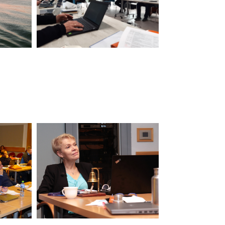
STĘPNY
JD