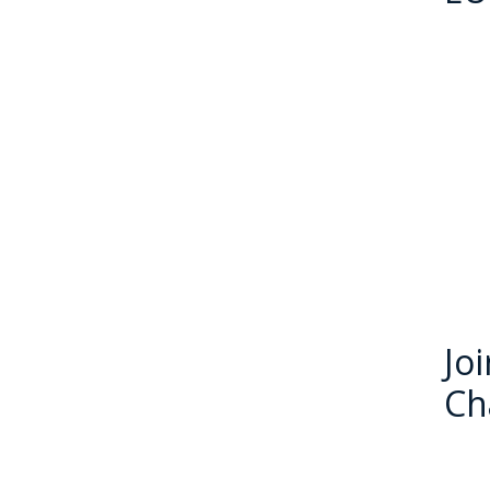
Jo
Ch