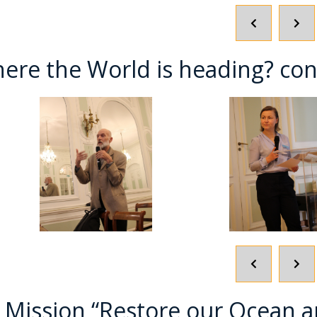
POPRZEDNI
NA
SLAJD
SLA
ere the World is heading? co
POPRZEDNI
NA
SLAJD
SLA
 Mission “Restore our Ocean a