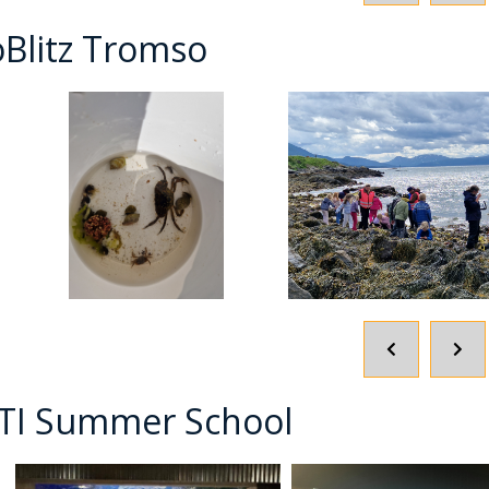
oBlitz Tromso
POPRZEDNI
NA
SLAJD
SLA
TI Summer School