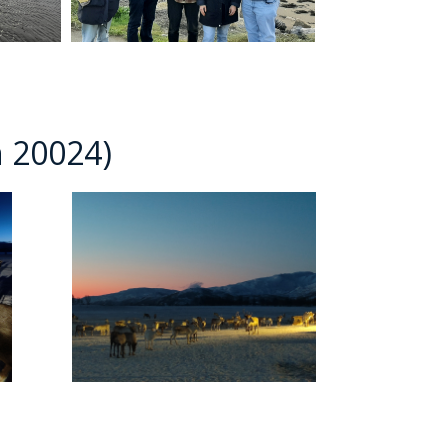
STĘPNY
JD
 20024)
STĘPNY
JD