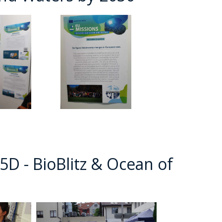
STĘPNY
JD
D - BioBlitz & Ocean of