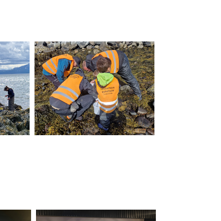
STĘPNY
JD