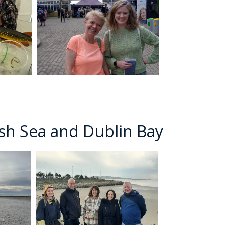
STĘPNY
JD
rish Sea and Dublin Bay