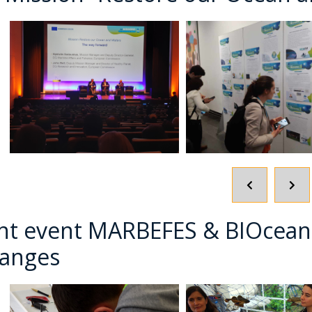
POPRZEDNI
NA
SLAJD
SLA
int event MARBEFES & BIOcean5
anges