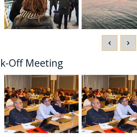
POPRZEDNI
NA
SLAJD
SLA
ck-Off Meeting