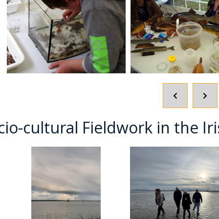
POPRZEDNI
NA
SLAJD
SLA
cio-cultural Fieldwork in the I