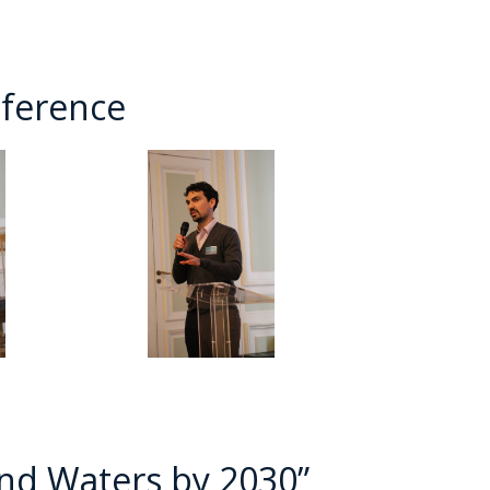
STĘPNY
JD
nference
STĘPNY
JD
nd Waters by 2030”