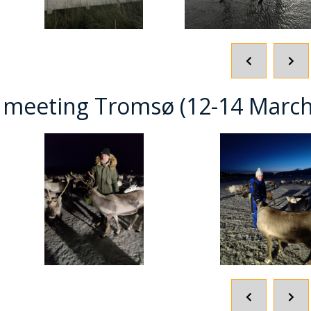
POPRZEDNI
NA
SLAJD
SLA
 meeting Tromsø (12-14 March
POPRZEDNI
NA
SLAJD
SLA