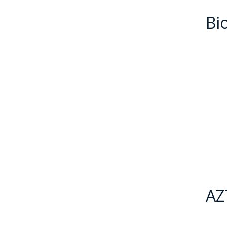
Bi
AZ