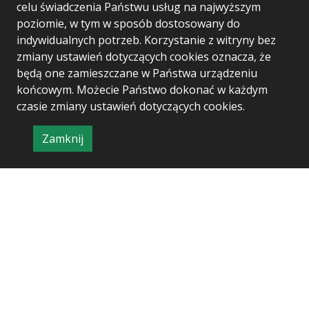
has received funding from the European
celu świadczenia Państwu usług na najwyższym
Union’s Horizon Europe research and
poziomie, w tym w sposób dostosowany do
innovation programme under Grant
indywidualnych potrzeb. Korzystanie z witryny bez
Agreement no 101060937
zmiany ustawień dotyczących cookies oznacza, że
będą one zamieszczane w Państwa urządzeniu
końcowym. Możecie Państwo dokonać w każdym
czasie zmiany ustawień dotyczących cookies.
Zamknij
Project & realization:
Logonet Sp. z o.o.
informację
o
polityce
prywatności