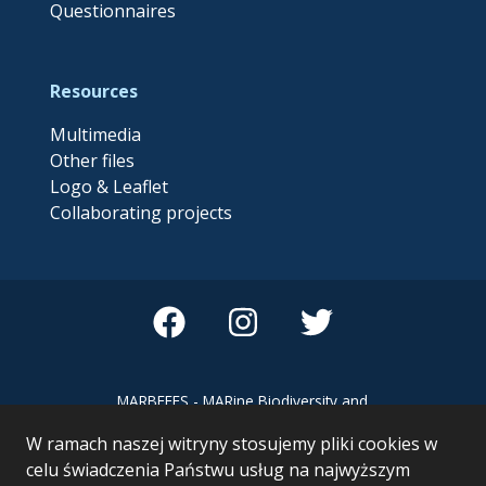
Questionnaires
Resources
Multimedia
Other files
Logo & Leaflet
Collaborating projects
MARBEFES - MARine Biodiversity and
Ecosystem Functioning leading to
W ramach naszej witryny stosujemy pliki cookies w
Ecosystem Services MARBEFES project
has received funding from the European
celu świadczenia Państwu usług na najwyższym