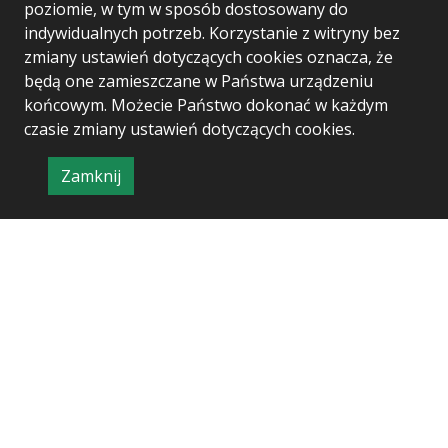
Union’s Horizon Europe research and
poziomie, w tym w sposób dostosowany do
innovation programme under Grant
indywidualnych potrzeb. Korzystanie z witryny bez
Agreement no 101060937
zmiany ustawień dotyczących cookies oznacza, że
będą one zamieszczane w Państwa urządzeniu
końcowym. Możecie Państwo dokonać w każdym
czasie zmiany ustawień dotyczących cookies.
Zamknij
Project & realization:
Logonet Sp. z o.o.
informację
o
polityce
prywatności