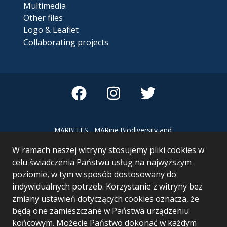
Multimedia
Other files
Logo & Leaflet
Collaborating projects
MARBEFES - MARine Biodiversity and
Ecosystem Functioning leading to
W ramach naszej witryny stosujemy pliki cookies w
Ecosystem Services MARBEFES project
has received funding from the European
celu świadczenia Państwu usług na najwyższym
Union’s Horizon Europe research and
poziomie, w tym w sposób dostosowany do
innovation programme under Grant
indywidualnych potrzeb. Korzystanie z witryny bez
Agreement no 101060937
zmiany ustawień dotyczących cookies oznacza, że
będą one zamieszczane w Państwa urządzeniu
końcowym. Możecie Państwo dokonać w każdym