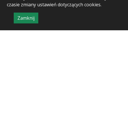
czasie zmiany ustawień dotyczących cookies.
Zamknij
Project & realization:
Logonet Sp. z o.o.
informację
o
polityce
prywatności