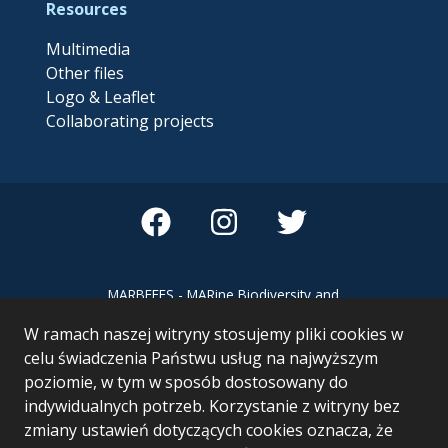
Resources
Multimedia
Other files
Logo & Leaflet
Collaborating projects
MARBEFES - MARine Biodiversity and
Ecosystem Functioning leading to
W ramach naszej witryny stosujemy pliki cookies w
Ecosystem Services MARBEFES project
has received funding from the European
celu świadczenia Państwu usług na najwyższym
Union’s Horizon Europe research and
poziomie, w tym w sposób dostosowany do
innovation programme under Grant
indywidualnych potrzeb. Korzystanie z witryny bez
Agreement no 101060937
zmiany ustawień dotyczących cookies oznacza, że