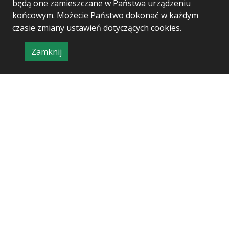
będą one zamieszczane w Państwa urządzeniu
końcowym. Możecie Państwo dokonać w każdym
czasie zmiany ustawień dotyczących cookies.
Zamknij
Project & realization:
Logonet Sp. z o.o.
informację
o
polityce
prywatności