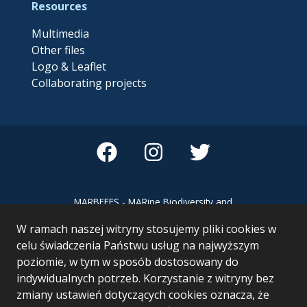
Resources
Multimedia
Other files
Logo & Leaflet
Collaborating projects
MARBEFES - MARine Biodiversity and
Ecosystem Functioning leading to
W ramach naszej witryny stosujemy pliki cookies w
Ecosystem Services MARBEFES project
has received funding from the European
celu świadczenia Państwu usług na najwyższym
Union’s Horizon Europe research and
poziomie, w tym w sposób dostosowany do
innovation programme under Grant
indywidualnych potrzeb. Korzystanie z witryny bez
Agreement no 101060937
zmiany ustawień dotyczących cookies oznacza, że