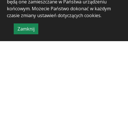
będą one zamieszczane w Państwa urządzeniu
końcowym. Możecie Państwo dokonać w każdym
czasie zmiany ustawień dotyczących cookies.
Zamknij
Project & realization:
Logonet Sp. z o.o.
informację
o
polityce
prywatności