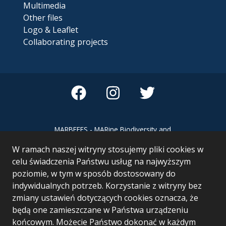
Multimedia
Other files
Logo & Leaflet
Collaborating projects
MARBEFES - MARine Biodiversity and
Ecosystem Functioning leading to
W ramach naszej witryny stosujemy pliki cookies w
Ecosystem Services MARBEFES project
has received funding from the European
celu świadczenia Państwu usług na najwyższym
Union’s Horizon Europe research and
poziomie, w tym w sposób dostosowany do
innovation programme under Grant
indywidualnych potrzeb. Korzystanie z witryny bez
Agreement no 101060937
zmiany ustawień dotyczących cookies oznacza, że
będą one zamieszczane w Państwa urządzeniu
końcowym. Możecie Państwo dokonać w każdym