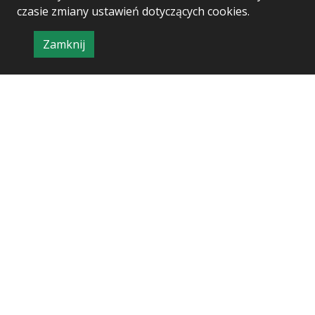
czasie zmiany ustawień dotyczących cookies.
Zamknij
Project & realization:
Logonet Sp. z o.o.
informację
o
polityce
prywatności