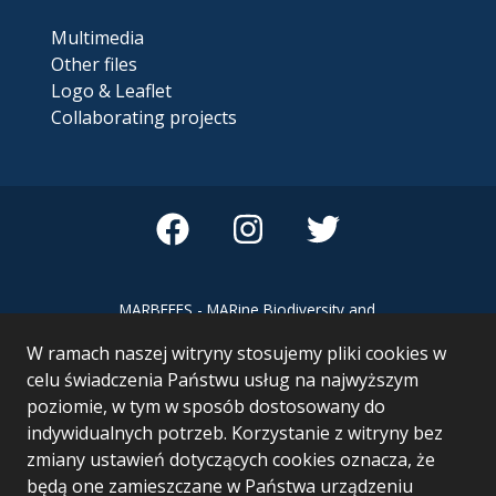
Multimedia
Other files
Logo & Leaflet
Collaborating projects
MARBEFES - MARine Biodiversity and
Ecosystem Functioning leading to
W ramach naszej witryny stosujemy pliki cookies w
Ecosystem Services MARBEFES project
has received funding from the European
celu świadczenia Państwu usług na najwyższym
Union’s Horizon Europe research and
poziomie, w tym w sposób dostosowany do
innovation programme under Grant
indywidualnych potrzeb. Korzystanie z witryny bez
Agreement no 101060937
zmiany ustawień dotyczących cookies oznacza, że
będą one zamieszczane w Państwa urządzeniu