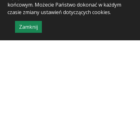
końcowym. Możecie Państwo dokonać w każdym
czasie zmiany ustawień dotyczących cookies.
Zamknij
Project & realization:
Logonet Sp. z o.o.
informację
o
polityce
prywatności