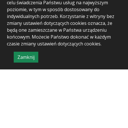
has received funding from the European
celu świadczenia Państwu usług na najwyższym
Union’s Horizon Europe research and
poziomie, w tym w sposób dostosowany do
innovation programme under Grant
indywidualnych potrzeb. Korzystanie z witryny bez
Agreement no 101060937
zmiany ustawień dotyczących cookies oznacza, że
będą one zamieszczane w Państwa urządzeniu
końcowym. Możecie Państwo dokonać w każdym
czasie zmiany ustawień dotyczących cookies.
Zamknij
Project & realization:
Logonet Sp. z o.o.
informację
o
polityce
prywatności