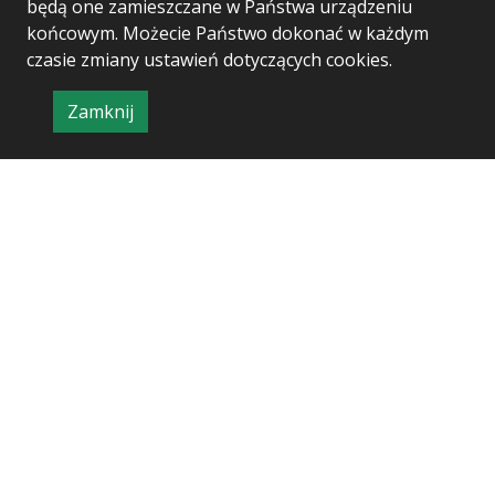
będą one zamieszczane w Państwa urządzeniu
końcowym. Możecie Państwo dokonać w każdym
czasie zmiany ustawień dotyczących cookies.
Zamknij
Project & realization:
Logonet Sp. z o.o.
informację
o
polityce
prywatności