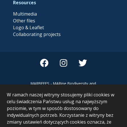
Resources
Multimedia
Other files
Logo & Leaflet
Collaborating projects
MARBEFES - MARine Biodiversity and
Ecosystem Functioning leading to
W ramach naszej witryny stosujemy pliki cookies w
Ecosystem Services MARBEFES project
has received funding from the European
celu świadczenia Państwu usług na najwyższym
Union’s Horizon Europe research and
poziomie, w tym w sposób dostosowany do
innovation programme under Grant
indywidualnych potrzeb. Korzystanie z witryny bez
Agreement no 101060937
zmiany ustawień dotyczących cookies oznacza, że