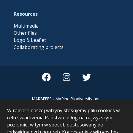
Resources
Multimedia
Other files
Logo & Leaflet
Collaborating projects
MARBEFES - MARine Biodiversity and
Ecosystem Functioning leading to
W ramach naszej witryny stosujemy pliki cookies w
Ecosystem Services MARBEFES project
has received funding from the European
celu świadczenia Państwu usług na najwyższym
Union’s Horizon Europe research and
poziomie, w tym w sposób dostosowany do
innovation programme under Grant
indywidualnych potrzeb. Korzystanie z witryny bez