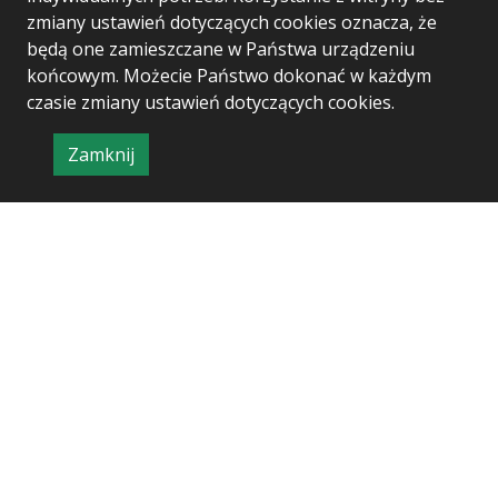
Agreement no 101060937
zmiany ustawień dotyczących cookies oznacza, że
będą one zamieszczane w Państwa urządzeniu
końcowym. Możecie Państwo dokonać w każdym
czasie zmiany ustawień dotyczących cookies.
Zamknij
Project & realization:
Logonet Sp. z o.o.
informację
o
polityce
prywatności