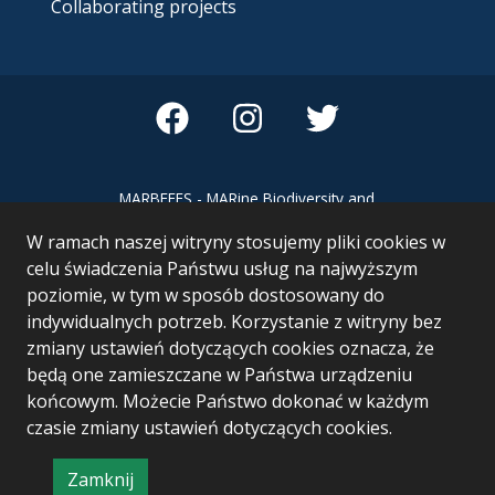
Collaborating projects
MARBEFES - MARine Biodiversity and
Ecosystem Functioning leading to
W ramach naszej witryny stosujemy pliki cookies w
Ecosystem Services MARBEFES project
has received funding from the European
celu świadczenia Państwu usług na najwyższym
Union’s Horizon Europe research and
poziomie, w tym w sposób dostosowany do
innovation programme under Grant
indywidualnych potrzeb. Korzystanie z witryny bez
Agreement no 101060937
zmiany ustawień dotyczących cookies oznacza, że
będą one zamieszczane w Państwa urządzeniu
końcowym. Możecie Państwo dokonać w każdym
czasie zmiany ustawień dotyczących cookies.
Zamknij