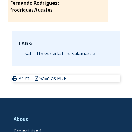
Fernando Rodriguez:
frodriquez@usal.es
TAGS:
Usal
Universidad De Salamanca
Print
Save as PDF
About
Project itself