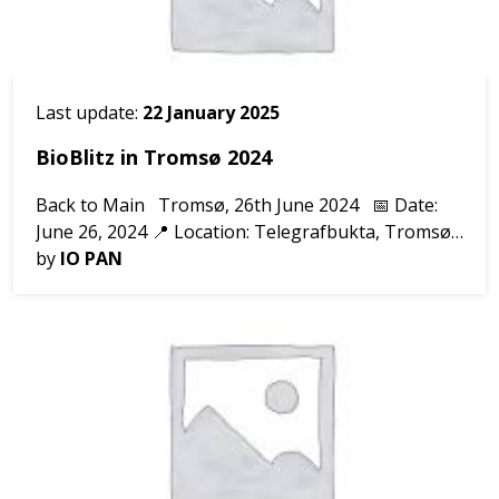
Last update:
22 January 2025
BioBlitz in Tromsø 2024
Back to Main Tromsø, 26th June 2024 📅 Date:
June 26, 2024 📍 Location: Telegrafbukta, Tromsø
🕙 Time: Pier around 10:00 AM (low tide) On June
by
IO PAN
26, 2024, a Biobl...