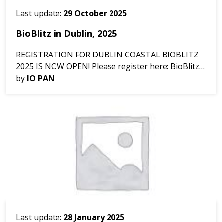
Last update:
29 October 2025
BioBlitz in Dublin, 2025
REGISTRATION FOR DUBLIN COASTAL BIOBLITZ
2025 IS NOW OPEN! Please register here: BioBlitz
Dublin 🗓️ Date: Saturday, 23rd August
by
IO PAN
📍 Meeting point: Irish National Sailing School ⏰
Time: W...
Last update:
28 January 2025