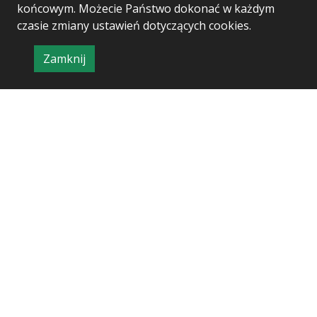
końcowym. Możecie Państwo dokonać w każdym
czasie zmiany ustawień dotyczących cookies.
Zamknij
Project & realization:
Logonet Sp. z o.o.
informację
o
polityce
prywatności