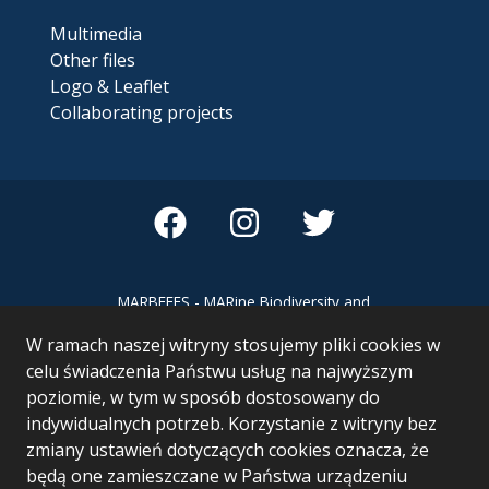
Multimedia
Other files
Logo & Leaflet
Collaborating projects
MARBEFES - MARine Biodiversity and
Ecosystem Functioning leading to
W ramach naszej witryny stosujemy pliki cookies w
Ecosystem Services MARBEFES project
has received funding from the European
celu świadczenia Państwu usług na najwyższym
Union’s Horizon Europe research and
poziomie, w tym w sposób dostosowany do
innovation programme under Grant
indywidualnych potrzeb. Korzystanie z witryny bez
Agreement no 101060937
zmiany ustawień dotyczących cookies oznacza, że
będą one zamieszczane w Państwa urządzeniu